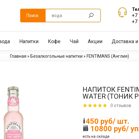
Те
+7
Поиск
+7
вода
Напитки
Кофе
Чай
Акции
Доставка и
Главная
»
Безалкогольные напитки
»
FENTIMANS (Англия)
НАПИТОК FENTIM
WATER (ТОНИК Р
0 отзывов
450 руб/ шт.
10800 руб/ уп
есть на складе