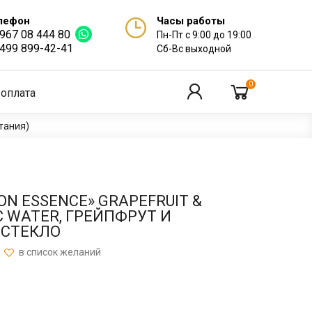
лефон
Часы работы
 967 08 444 80
Пн-Пт с 9:00 до 19:00
 499 899-42-41
Сб-Вс выходной
0
 оплата
тания)
N ESSENCE» GRAPEFRUIT &
 WATER, ГРЕЙПФРУТ И
 СТЕКЛО