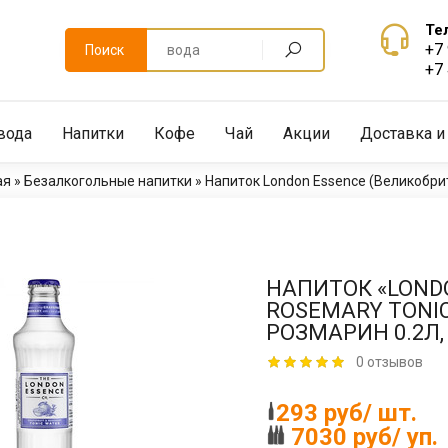
Те
+7
Поиск
+7
вода
Напитки
Кофе
Чай
Акции
Доставка и
ая
»
Безалкогольные напитки
»
Напиток London Essence (Великобри
НАПИТОК «LONDO
ROSEMARY TONIC
РОЗМАРИН 0.2Л,
0 отзывов
293 руб/ шт.
7030 руб/ уп.