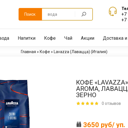
Те
+7
Поиск
+7
вода
Напитки
Кофе
Чай
Акции
Доставка и
Главная
»
Кофе
»
Lavazza (Лавацца) (Италия)
КОФЕ «LAVAZZA»
AROMA, ЛАВАЦЦ
ЗЕРНО
0 отзывов
3650 руб/ уп.