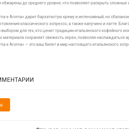
 обжарены до среднего уровня, что позволяет раскрыть сложные 
ema e Aroma» дарит бархатистую крему и интенсивный, но сбаланси
товления классического эспрессо, а также капучино и латте. Благ
 выбором для тех, кто ценит традиции итальянского кофейного и
о материала сохраняет свежесть зерен, позволяя наслаждаться а
ema e Aroma» — это ваш билет в мир настоящего итальянского эсп
ММЕНТАРИИ
ЫВ