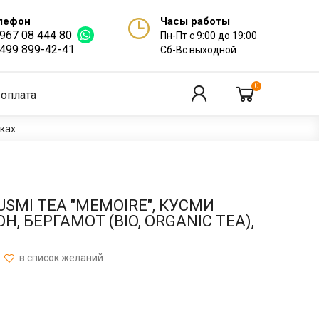
лефон
Часы работы
 967 08 444 80
Пн-Пт с 9:00 до 19:00
 499 899-42-41
Сб-Вс выходной
0
 оплата
нках
SMI TEA "MEMOIRE", КУСМИ
, БЕРГАМОТ (BIO, ORGANIC TEA),