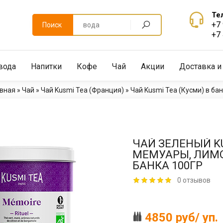
Те
+7
Поиск
+7
вода
Напитки
Кофе
Чай
Акции
Доставка и
авная
»
Чай
»
Чай Kusmi Tea (Франция)
»
Чай Kusmi Tea (Кусми) в ба
ЧАЙ ЗЕЛЕНЫЙ KU
МЕМУАРЫ, ЛИМОН
БАНКА 100ГР
0 отзывов
4850 руб/ уп.