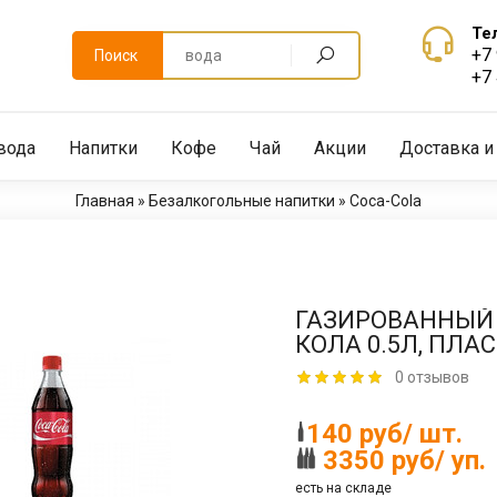
Те
+7
Поиск
+7
вода
Напитки
Кофе
Чай
Акции
Доставка и
Главная
»
Безалкогольные напитки
»
Coca-Сola
ГАЗИРОВАННЫЙ 
КОЛА 0.5Л, ПЛА
0 отзывов
140 руб/ шт.
3350 руб/ уп.
есть на складе