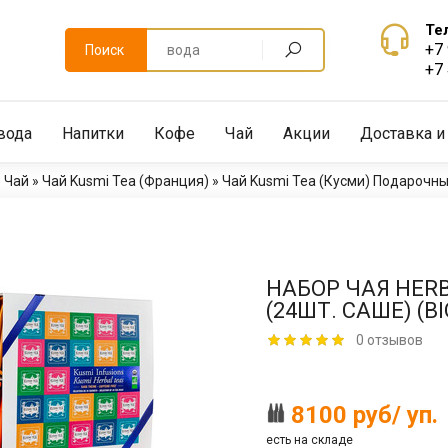
Те
+7
Поиск
+7
вода
Напитки
Кофе
Чай
Акции
Доставка и
»
Чай
»
Чай Kusmi Tea (Франция)
»
Чай Kusmi Tea (Кусми) Подарочн
НАБОР ЧАЯ HERB
(24ШТ. САШЕ) (BI
0 отзывов
8100 руб/ уп.
есть на складе