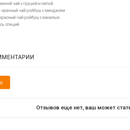
равяной чай с грушей и липой
- красный чай ройбуш с миндалем
 - красный чай ройбуш с ванилью
есь специй
ММЕНТАРИИ
ЫВ
Отзывов еще нет, ваш может стат