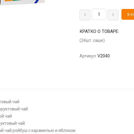
КРАТКО О ТОВАРЕ:
(24шт. саше)
Артикул:
V2040
ктовый чай
фруктовый чай
ой чай
руктовый чай
ный чай ройбуш с карамелью и яблоком