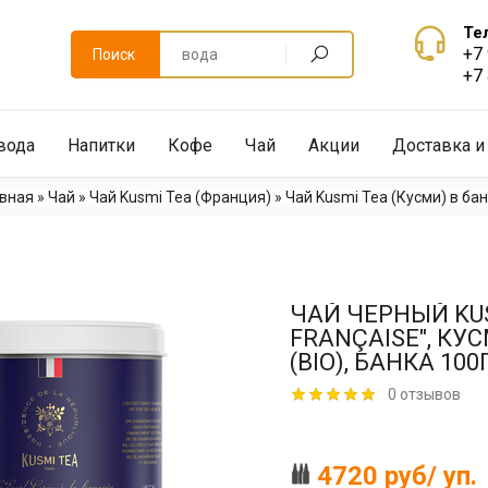
Те
+7
Поиск
+7
вода
Напитки
Кофе
Чай
Акции
Доставка и
авная
»
Чай
»
Чай Kusmi Tea (Франция)
»
Чай Kusmi Tea (Кусми) в ба
ЧАЙ ЧЕРНЫЙ KUSM
FRANÇAISE", КУ
(BIO), БАНКА 100
0 отзывов
4720 руб/ уп.