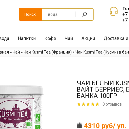
Те
+7
Поиск
+7
вода
Напитки
Кофе
Чай
Акции
Доставка и
авная
»
Чай
»
Чай Kusmi Tea (Франция)
»
Чай Kusmi Tea (Кусми) в ба
ЧАЙ БЕЛЫЙ KUSM
ВАЙТ БЕРРИЕС, Б
БАНКА 100ГР
0 отзывов
4310 руб/ уп.