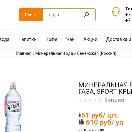
Те
+7
Поиск
+7
вода
Напитки
Кофе
Чай
Акции
Доставка и
Главная
»
Минеральная вода
»
Сенежская (Россия)
МИНЕРАЛЬНАЯ В
ГАЗА, SPORT КР
0 отзывов
51 руб/ шт.
610 руб/ уп.
есть на складе