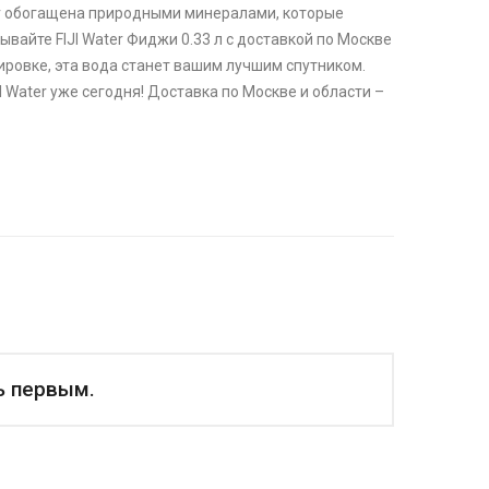
er обогащена природными минералами, которые
айте FIJI Water Фиджи 0.33 л с доставкой по Москве
нировке, эта вода станет вашим лучшим спутником.
I Water уже сегодня! Доставка по Москве и области –
ь первым.